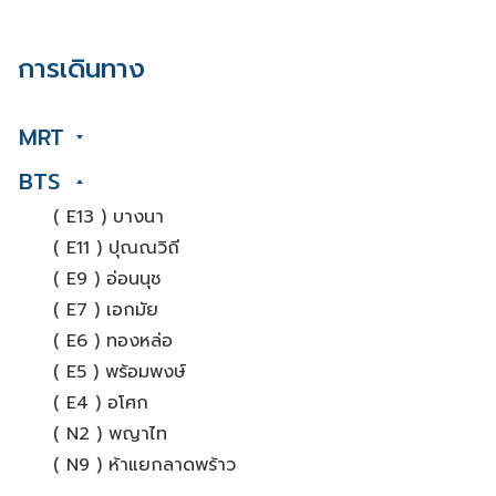
การเดินทาง
MRT
BTS
( E13 ) บางนา
( E11 ) ปุณณวิถี
( E9 ) อ่อนนุช
( E7 ) เอกมัย
( E6 ) ทองหล่อ
( E5 ) พร้อมพงษ์
( E4 ) อโศก
( N2 ) พญาไท
( N9 ) ห้าแยกลาดพร้าว