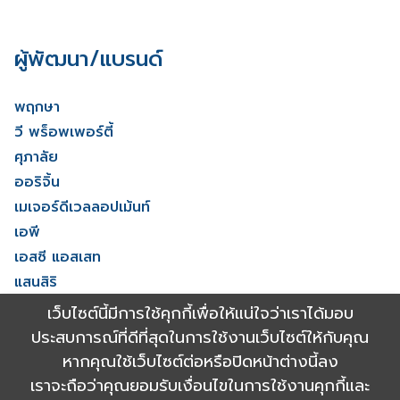
ผู้พัฒนา/แบรนด์
พฤกษา
วี พร็อพเพอร์ตี้
ศุภาลัย
ออริจิ้น
เมเจอร์ดีเวลลอปเม้นท์
เอพี
เอสซี แอสเสท
แสนสิริ
โนเบิล ดีเวลลอปเมนท์
เว็บไซต์นี้มีการใช้คุกกี้เพื่อให้แน่ใจว่าเราได้มอบ
ไรมอน แลนด์
ประสบการณ์ที่ดีที่สุดในการใช้งานเว็บไซต์ให้กับคุณ
ดูทั้งหมด
หากคุณใช้เว็บไซต์ต่อหรือปิดหน้าต่างนี้ลง
เราจะถือว่าคุณยอมรับเงื่อนไขในการใช้งานคุกกี้และ