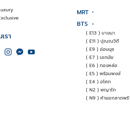
Luxury
MRT
xclusive
BTS
( E13 ) บางนา
มเรา
( E11 ) ปุณณวิถี
( E9 ) อ่อนนุช
( E7 ) เอกมัย
( E6 ) ทองหล่อ
( E5 ) พร้อมพงษ์
( E4 ) อโศก
( N2 ) พญาไท
( N9 ) ห้าแยกลาดพร้