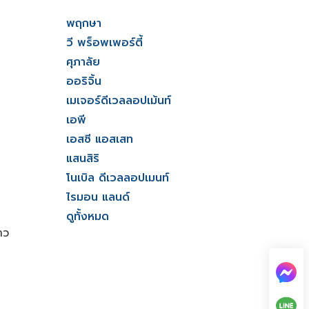
พฤกษา
วี พร็อพเพอร์ตี้
ศุภาลัย
ออริจิ้น
เมเจอร์ดีเวลลอปเม้นท์
เอพี
เอสซี แอสเสท
แสนสิริ
โนเบิล ดีเวลลอปเมนท์
ไรมอน แลนด์
ดูทั้งหมด
าว