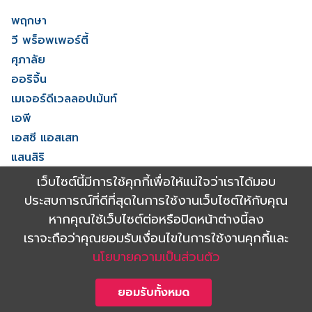
พฤกษา
วี พร็อพเพอร์ตี้
ศุภาลัย
ออริจิ้น
เมเจอร์ดีเวลลอปเม้นท์
เอพี
เอสซี แอสเสท
แสนสิริ
โนเบิล ดีเวลลอปเมนท์
เว็บไซต์นี้มีการใช้คุกกี้เพื่อให้แน่ใจว่าเราได้มอบ
ไรมอน แลนด์
ประสบการณ์ที่ดีที่สุดในการใช้งานเว็บไซต์ให้กับคุณ
ดูทั้งหมด
หากคุณใช้เว็บไซต์ต่อหรือปิดหน้าต่างนี้ลง
เราจะถือว่าคุณยอมรับเงื่อนไขในการใช้งานคุกกี้และ
นโยบายความเป็นส่วนตัว
Copyright 2021 Shinyu Real Estate Co.,Ltd. All rights reserved.
Powered by
ยอมรับทั้งหมด
Triumph digital