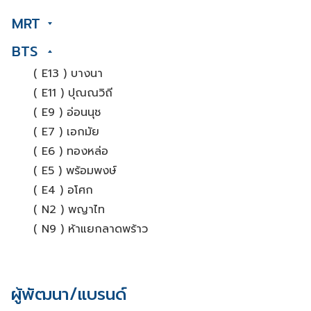
MRT
BTS
( E13 ) บางนา
( E11 ) ปุณณวิถี
( E9 ) อ่อนนุช
( E7 ) เอกมัย
( E6 ) ทองหล่อ
( E5 ) พร้อมพงษ์
( E4 ) อโศก
( N2 ) พญาไท
( N9 ) ห้าแยกลาดพร้าว
ผู้พัฒนา/แบรนด์