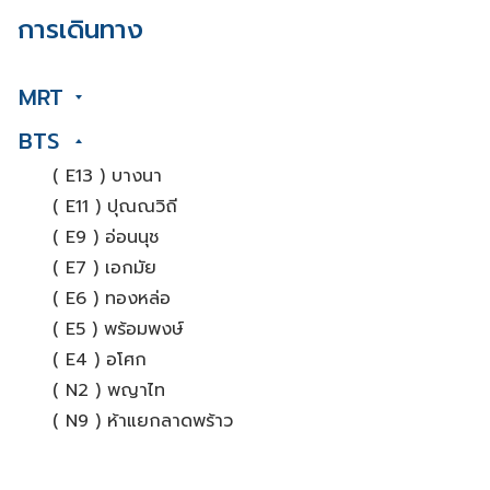
การเดินทาง
MRT
BTS
( E13 ) บางนา
( E11 ) ปุณณวิถี
( E9 ) อ่อนนุช
( E7 ) เอกมัย
( E6 ) ทองหล่อ
( E5 ) พร้อมพงษ์
( E4 ) อโศก
( N2 ) พญาไท
( N9 ) ห้าแยกลาดพร้าว