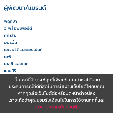
ผู้พัฒนา/แบรนด์
พฤกษา
วี พร็อพเพอร์ตี้
ศุภาลัย
ออริจิ้น
เมเจอร์ดีเวลลอปเม้นท์
เอพี
เอสซี แอสเสท
แสนสิริ
โนเบิล ดีเวลลอปเมนท์
เว็บไซต์นี้มีการใช้คุกกี้เพื่อให้แน่ใจว่าเราได้มอบ
ไรมอน แลนด์
ประสบการณ์ที่ดีที่สุดในการใช้งานเว็บไซต์ให้กับคุณ
ดูทั้งหมด
หากคุณใช้เว็บไซต์ต่อหรือปิดหน้าต่างนี้ลง
เราจะถือว่าคุณยอมรับเงื่อนไขในการใช้งานคุกกี้และ
นโยบายความเป็นส่วนตัว
Copyright 2021 Shinyu Real Estate Co.,Ltd. All rights reserved.