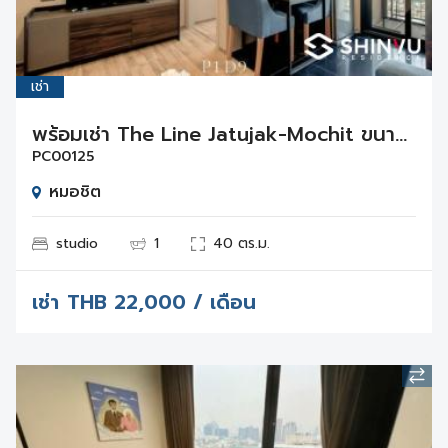
เช่า
พร้อมเช่า The Line Jatujak-Mochit ขนาด 27 ตร.ม. ห้องสตูดิโอ บนชั้น 40
PC00125
หมอชิต
studio
1
40 ตร.ม.
เช่า
THB
22,000 / เดือน