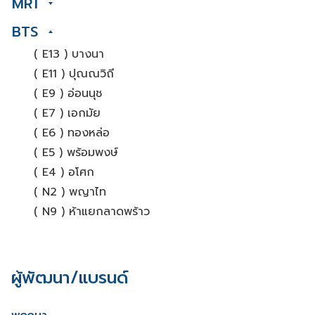
MRT
BTS
( E13 ) บางนา
( E11 ) ปุณณวิถี
( E9 ) อ่อนนุช
( E7 ) เอกมัย
( E6 ) ทองหล่อ
( E5 ) พร้อมพงษ์
( E4 ) อโศก
( N2 ) พญาไท
( N9 ) ห้าแยกลาดพร้าว
ผู้พัฒนา/แบรนด์