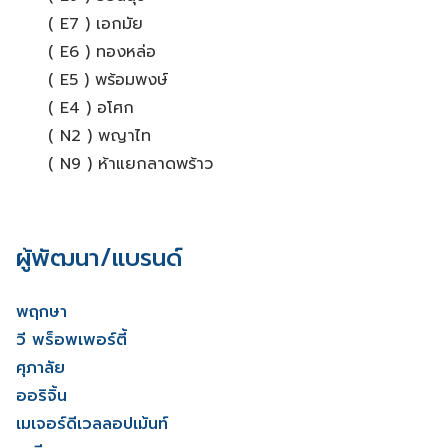
( E7 ) เอกมัย
( E6 ) ทองหล่อ
( E5 ) พร้อมพงษ์
( E4 ) อโศก
( N2 ) พญาไท
( N9 ) ห้าแยกลาดพร้าว
ผู้พัฒนา/แบรนด์
พฤกษา
วี พร็อพเพอร์ตี้
ศุภาลัย
ออริจิ้น
เมเจอร์ดีเวลลอปเม้นท์