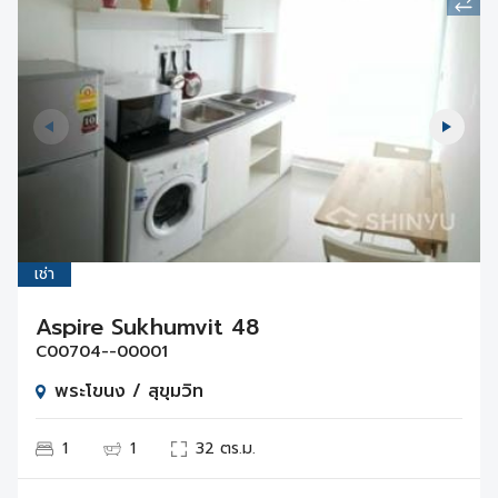
เช่า
Aspire Sukhumvit 48
C00704--00001
พระโขนง / สุขุมวิท
1
1
32 ตร.ม.