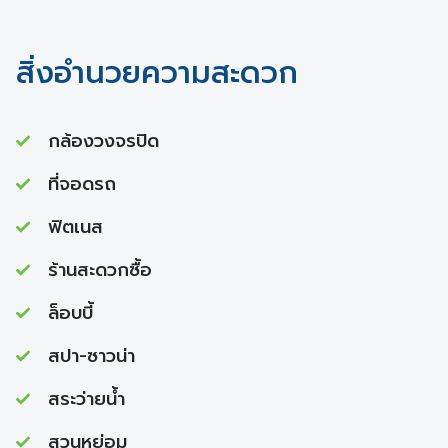
สิ่งอำนวยความสะดวก
กล้องวงจรปิด
ที่จอดรถ
ฟิตเนส
ร้านสะดวกซื้อ
ล็อบบี้
สปา-ซาวน่า
สระว่ายนํ้า
สวนหย่อม