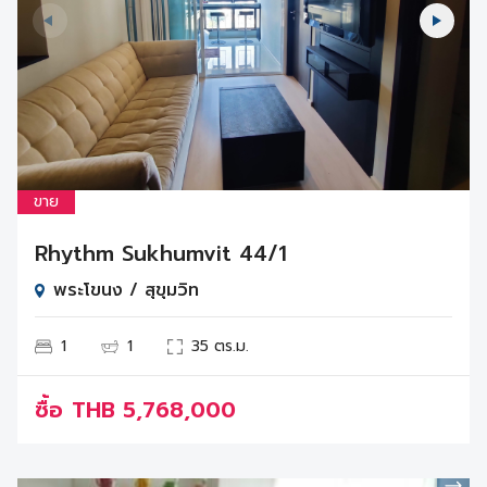
ขาย
Rhythm Sukhumvit 44/1
พระโขนง / สุขุมวิท
1
1
35 ตร.ม.
ซื้อ
THB
5,768,000