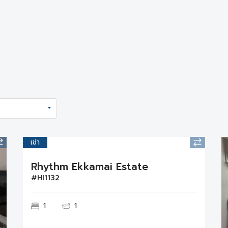
เช่า
Rhythm Ekkamai Estate
#HI1132
1
1