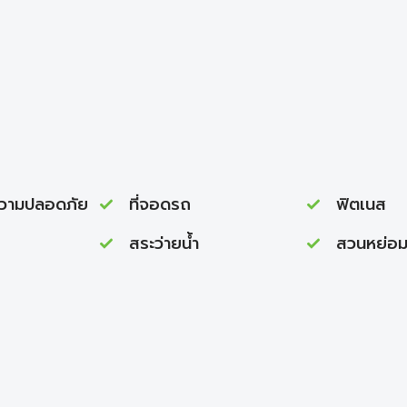
ความปลอดภัย
ที่จอดรถ
ฟิตเนส
สระว่ายนํ้า
สวนหย่อ