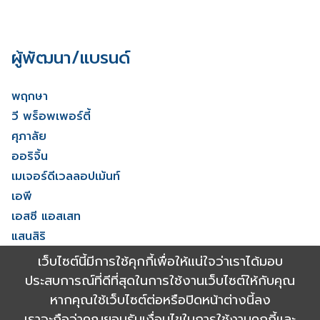
ผู้พัฒนา/แบรนด์
พฤกษา
วี พร็อพเพอร์ตี้
ศุภาลัย
ออริจิ้น
เมเจอร์ดีเวลลอปเม้นท์
เอพี
เอสซี แอสเสท
แสนสิริ
โนเบิล ดีเวลลอปเมนท์
เว็บไซต์นี้มีการใช้คุกกี้เพื่อให้แน่ใจว่าเราได้มอบ
ไรมอน แลนด์
ประสบการณ์ที่ดีที่สุดในการใช้งานเว็บไซต์ให้กับคุณ
ดูทั้งหมด
หากคุณใช้เว็บไซต์ต่อหรือปิดหน้าต่างนี้ลง
เราจะถือว่าคุณยอมรับเงื่อนไขในการใช้งานคุกกี้และ