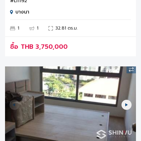
#LI1192
บางนา
1
1
32.81 ตร.ม.
ซื้อ
THB
3,750,000