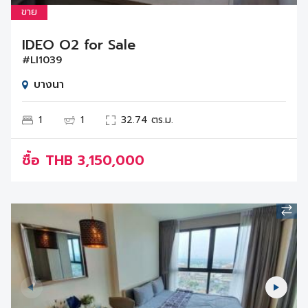
ขาย
IDEO O2 for Sale
#LI1039
บางนา
1
1
32.74 ตร.ม.
ซื้อ
THB
3,150,000