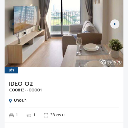
เช่า
IDEO O2
C00813--00001
บางนา
1
1
33 ตร.ม.