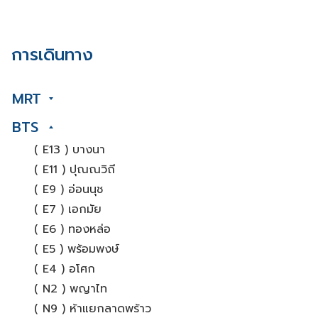
การเดินทาง
MRT
BTS
( E13 ) บางนา
( E11 ) ปุณณวิถี
( E9 ) อ่อนนุช
( E7 ) เอกมัย
( E6 ) ทองหล่อ
( E5 ) พร้อมพงษ์
( E4 ) อโศก
( N2 ) พญาไท
( N9 ) ห้าแยกลาดพร้าว