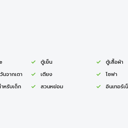
e
ตู้เย็น
ตู้เสื้อผ้า
ควันจากเตา
เตียง
โซฟา
สำหรับเด็ก
สวนหย่อม
อินเทอร์เน