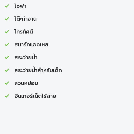
โซฟา
โต๊ะทำงาน
โทรทัศน์
สมาร์ทแอคเซส
สระว่ายนํ้า
สระว่ายนํ้าสำหรับเด็ก
สวนหย่อม
อินเทอร์เน็ตไร้สาย