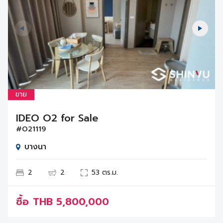
ขาย
IDEO O2 for Sale
#O21119
บางนา
2
2
53 ตร.ม.
ซื้อ
THB
5,800,000