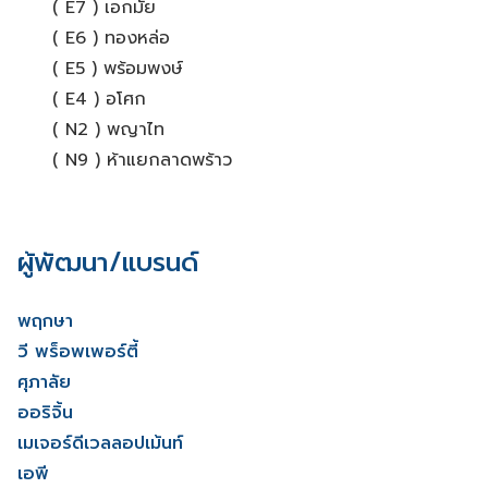
( E7 ) เอกมัย
( E6 ) ทองหล่อ
( E5 ) พร้อมพงษ์
( E4 ) อโศก
( N2 ) พญาไท
( N9 ) ห้าแยกลาดพร้าว
ผู้พัฒนา/แบรนด์
พฤกษา
วี พร็อพเพอร์ตี้
ศุภาลัย
ออริจิ้น
เมเจอร์ดีเวลลอปเม้นท์
เอพี