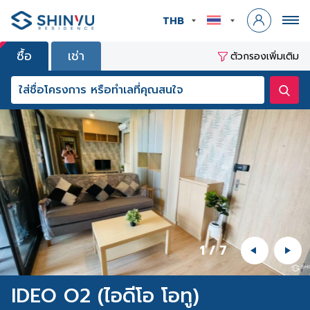
THB
ซื้อ
เช่า
ตัวกรองเพิ่มเติม
1
/
7
IDEO O2 (ไอดีโอ โอทู)