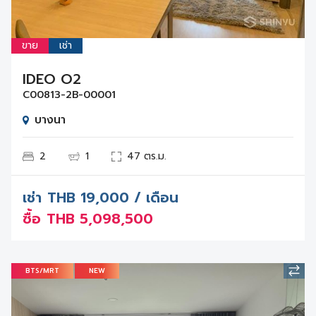
ขาย
เช่า
IDEO O2
C00813-2B-00001
บางนา
2
1
47 ตร.ม.
เช่า
THB
19,000 / เดือน
ซื้อ
THB
5,098,500
BTS/MRT
NEW