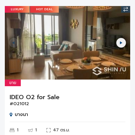
LUXURY
HOT DEAL
ขาย
IDEO O2 for Sale
#O21012
บางนา
1
1
47 ตร.ม.