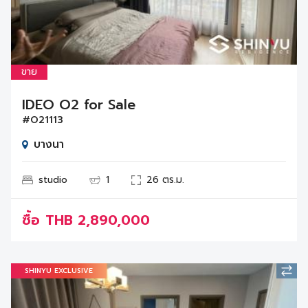
ขาย
IDEO O2 for Sale
#O21113
บางนา
studio
1
26 ตร.ม.
ซื้อ
THB
2,890,000
SHINYU EXCLUSIVE