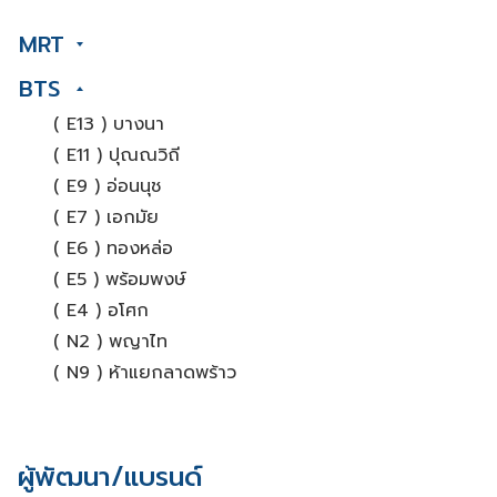
MRT
BTS
( E13 ) บางนา
( E11 ) ปุณณวิถี
( E9 ) อ่อนนุช
( E7 ) เอกมัย
( E6 ) ทองหล่อ
( E5 ) พร้อมพงษ์
( E4 ) อโศก
( N2 ) พญาไท
( N9 ) ห้าแยกลาดพร้าว
ผู้พัฒนา/แบรนด์