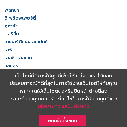
พฤกษา
วี พร็อพเพอร์ตี้
ศุภาลัย
ออริจิ้น
เมเจอร์ดีเวลลอปเม้นท์
เอพี
เอสซี แอสเสท
แสนสิริ
โนเบิล ดีเวลลอปเมนท์
เว็บไซต์นี้มีการใช้คุกกี้เพื่อให้แน่ใจว่าเราได้มอบ
ไรมอน แลนด์
ประสบการณ์ที่ดีที่สุดในการใช้งานเว็บไซต์ให้กับคุณ
ดูทั้งหมด
หากคุณใช้เว็บไซต์ต่อหรือปิดหน้าต่างนี้ลง
เราจะถือว่าคุณยอมรับเงื่อนไขในการใช้งานคุกกี้และ
นโยบายความเป็นส่วนตัว
Copyright 2021 Shinyu Real Estate Co.,Ltd. All rights reserved.
Powered by
ยอมรับทั้งหมด
Triumph digital