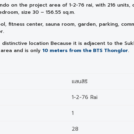
ndo on the project area of ​​1-2-76 rai, with 216 units
droom, size 30 – 156.55 sq.m.
l, fitness center, sauna room, garden, parking, comm
r.
distinctive location Because it is adjacent to the Su
 area and is only
10 meters from the BTS Thonglor
.
แสนสิริ
1-2-76 Rai
1
28