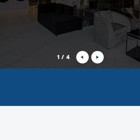
1
/
4