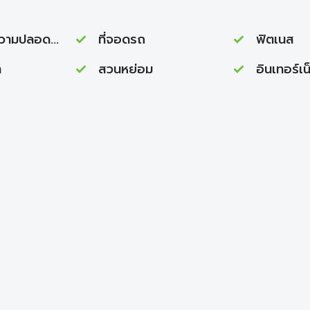
ภัย 24 ชั่วโมง
ที่จอดรถ
ฟิตเนส
า
สวนหย่อม
อินเทอร์เน