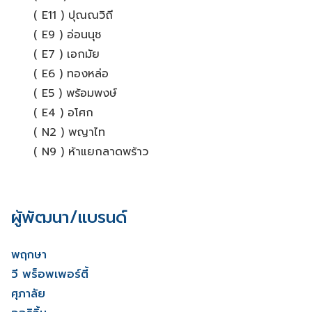
( E11 ) ปุณณวิถี
( E9 ) อ่อนนุช
( E7 ) เอกมัย
( E6 ) ทองหล่อ
( E5 ) พร้อมพงษ์
( E4 ) อโศก
( N2 ) พญาไท
( N9 ) ห้าแยกลาดพร้าว
ผู้พัฒนา/แบรนด์
พฤกษา
วี พร็อพเพอร์ตี้
ศุภาลัย