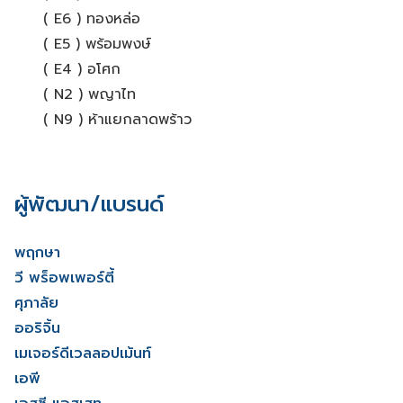
( E6 ) ทองหล่อ
( E5 ) พร้อมพงษ์
( E4 ) อโศก
( N2 ) พญาไท
( N9 ) ห้าแยกลาดพร้าว
ผู้พัฒนา/แบรนด์
พฤกษา
วี พร็อพเพอร์ตี้
ศุภาลัย
ออริจิ้น
เมเจอร์ดีเวลลอปเม้นท์
เอพี