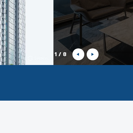
1
/
8