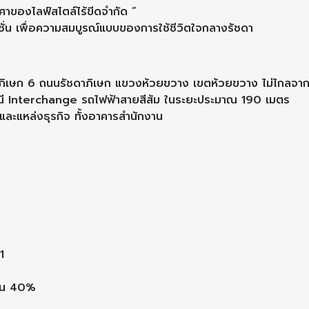
ของไลฟ์สไตล์ไร้ขีดจำกัด ”
ชั่น เพื่อความสมบูรณ์แบบของการใช้ชีวิตใจกลางรัชดา
ภิเษก 6 ถนนรัชดาภิเษก แขวงห้วยขวาง เขตห้วยขวาง ไม่ไกลจ
ถานี Interchange รถไฟฟ้าสายสีส้ม ในระยะประมาณ 190 เมตร
ะแหล่งธุรกิจ ทั้งอาคารสำนักงาน
1
ป็น 40%