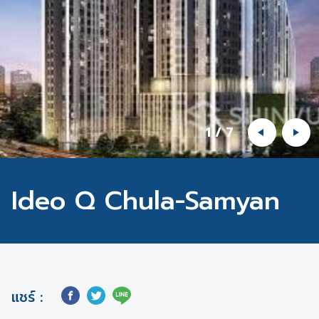
1
/
7
Ideo Q Chula-Samyan
แชร์ :