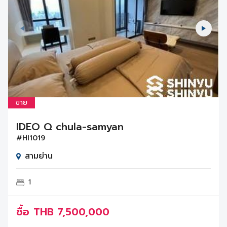
ขาย
IDEO Q chula-samyan
#HI1019
สามย่าน
1
ซื้อ
THB
7,500,000