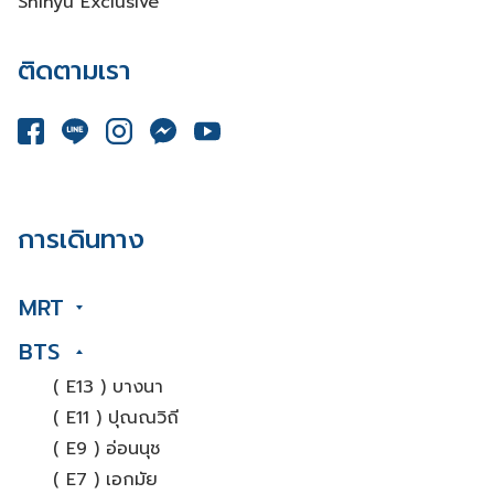
Shinyu Exclusive
ติดตามเรา
การเดินทาง
MRT
BTS
( E13 ) บางนา
( E11 ) ปุณณวิถี
( E9 ) อ่อนนุช
( E7 ) เอกมัย