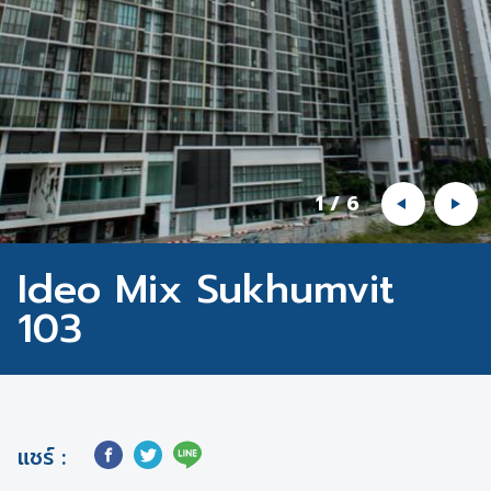
1
/
6
Ideo Mix Sukhumvit
103
แชร์ :