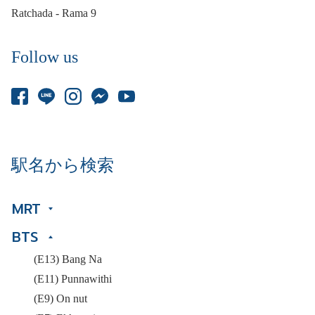
Ratchada - Rama 9
Follow us
駅名から検索
MRT
BTS
(E13) Bang Na
(E11) Punnawithi
(E9) On nut