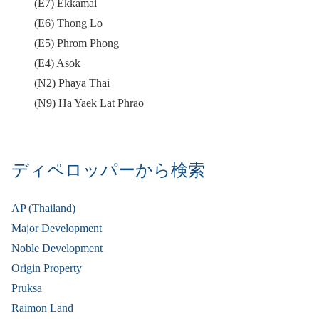
(E7) Ekkamai
(E6) Thong Lo
(E5) Phrom Phong
(E4) Asok
(N2) Phaya Thai
(N9) Ha Yaek Lat Phrao
ディペロッパーから検索
AP (Thailand)
Major Development
Noble Development
Origin Property
Pruksa
Raimon Land