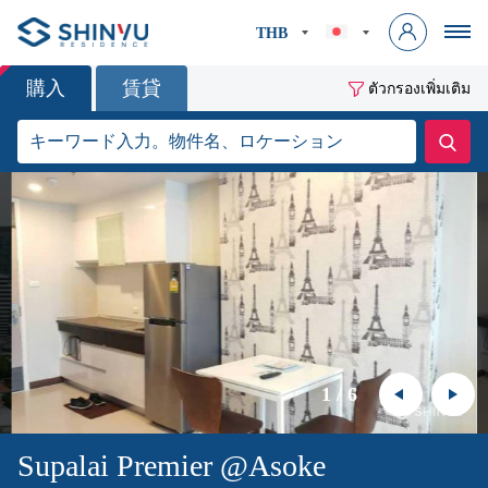
THB
購入
賃貸
ตัวกรองเพิ่มเติม
1
/
6
Supalai Premier @Asoke