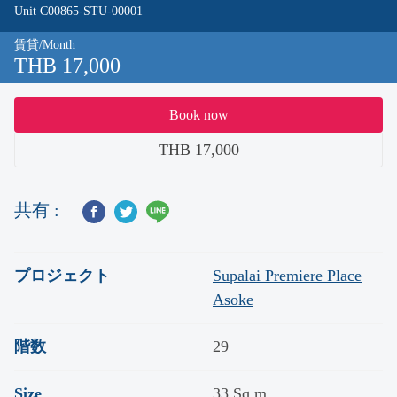
Unit C00865-STU-00001
賃貸/Month
THB 17,000
Book now
THB 17,000
共有 :
プロジェクト
Supalai Premiere Place
Asoke
階数
29
Size
33 Sq.m.