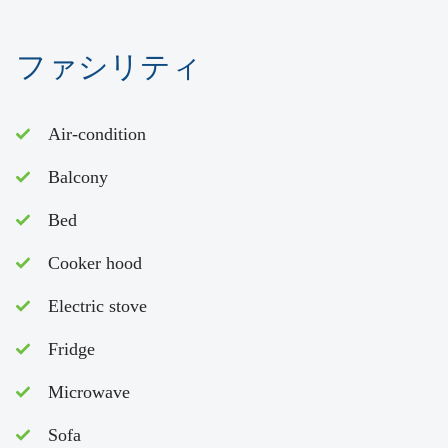
ファシリティ
Air-condition
Balcony
Bed
Cooker hood
Electric stove
Fridge
Microwave
Sofa