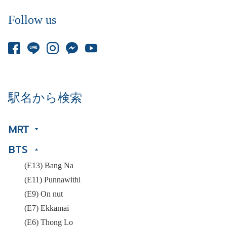
Follow us
駅名から検索
MRT
BTS
(E13) Bang Na
(E11) Punnawithi
(E9) On nut
(E7) Ekkamai
(E6) Thong Lo