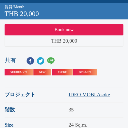
賃貸/Month
THB 20,000
Book now
THB 20,000
共有 :
SUKHUMVIT
NEW
ASOKE
BTS/MRT
プロジェクト
IDEO MOBI Asoke
階数
35
Size
24 Sq.m.