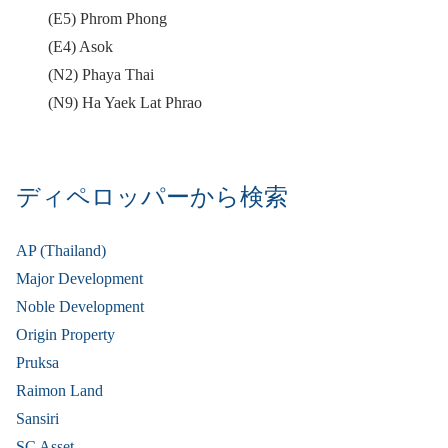
(E5) Phrom Phong
(E4) Asok
(N2) Phaya Thai
(N9) Ha Yaek Lat Phrao
ディペロッパーから検索
AP (Thailand)
Major Development
Noble Development
Origin Property
Pruksa
Raimon Land
Sansiri
SC Asset