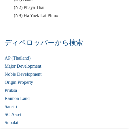
(N2) Phaya Thai
(N9) Ha Yaek Lat Phrao
ディペロッパーから検索
AP (Thailand)
Major Development
Noble Development
Origin Property
Pruksa
Raimon Land
Sansiri
SC Asset
Supalai