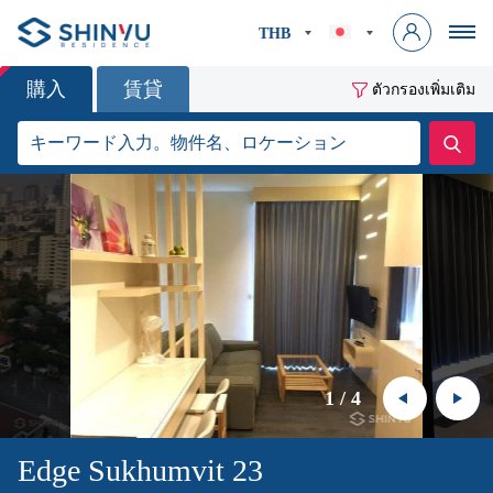
THB
購入
賃貸
ตัวกรองเพิ่มเติม
1
/
4
Edge Sukhumvit 23