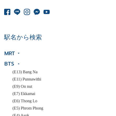
駅名から検索
MRT
BTS
(E13) Bang Na
(E11) Punnawithi
(E9) On nut
(E7) Ekkamai
(E6) Thong Lo
(E5) Phrom Phong
(E4) Asok