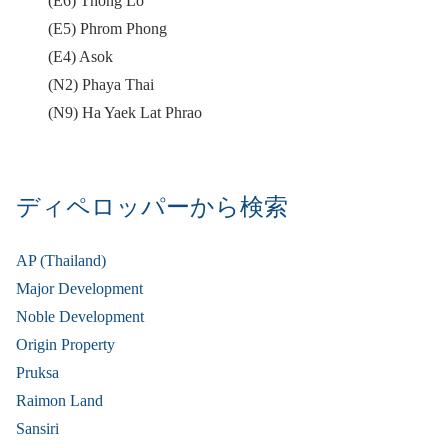
(E6) Thong Lo
(E5) Phrom Phong
(E4) Asok
(N2) Phaya Thai
(N9) Ha Yaek Lat Phrao
ディペロッパーから検索
AP (Thailand)
Major Development
Noble Development
Origin Property
Pruksa
Raimon Land
Sansiri