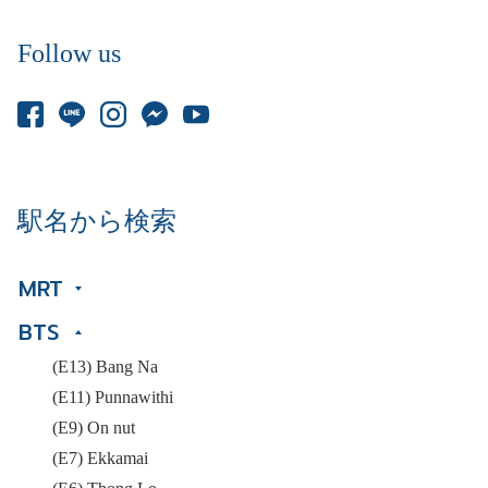
Follow us
駅名から検索
MRT
BTS
(E13) Bang Na
(E11) Punnawithi
(E9) On nut
(E7) Ekkamai