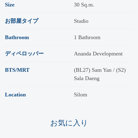
Size
30 Sq.m.
お部屋タイプ
Studio
Bathroom
1 Bathroom
ディペロッパー
Ananda Development
BTS/MRT
(BL27) Sam Yan / (S2)
Sala Daeng
Location
Silom
お気に入り