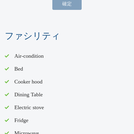
確定
ファシリティ
Air-condition
Bed
Cooker hood
Dining Table
Electric stove
Fridge
Microwave