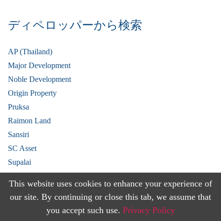
ディペロッパーから検索
AP (Thailand)
Major Development
Noble Development
Origin Property
Pruksa
Raimon Land
Sansiri
SC Asset
Supalai
V Property
This website uses cookies to enhance your experience of
View More
our site. By continuing or close this tab, we assume that
you accept such use.
Privacy Policy