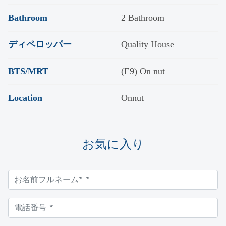
Bathroom
2 Bathroom
ディペロッパー
Quality House
BTS/MRT
(E9) On nut
Location
Onnut
お気に入り