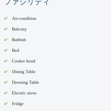
ファシリティ
Air-condition
Balcony
Bathtub
Bed
Cooker hood
Dining Table
Dressing Table
Electric stove
Fridge