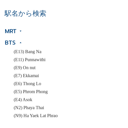
駅名から検索
MRT
BTS
(E13) Bang Na
(E11) Punnawithi
(E9) On nut
(E7) Ekkamai
(E6) Thong Lo
(E5) Phrom Phong
(E4) Asok
(N2) Phaya Thai
(N9) Ha Yaek Lat Phrao