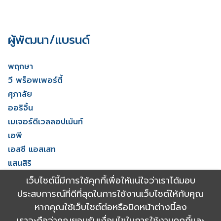
ผู้พัฒนา/แบรนด์
พฤกษา
วี พร็อพเพอร์ตี้
ศุภาลัย
ออริจิ้น
เมเจอร์ดีเวลลอปเม้นท์
เอพี
เอสซี แอสเสท
แสนสิริ
โนเบิล ดีเวลลอปเมนท์
เว็บไซต์นี้มีการใช้คุกกี้เพื่อให้แน่ใจว่าเราได้มอบ
ไรมอน แลนด์
ประสบการณ์ที่ดีที่สุดในการใช้งานเว็บไซต์ให้กับคุณ
ดูทั้งหมด
หากคุณใช้เว็บไซต์ต่อหรือปิดหน้าต่างนี้ลง
เราจะถือว่าคุณยอมรับเงื่อนไขในการใช้งานคุกกี้และ