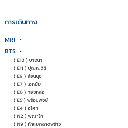
การเดินทาง
MRT
BTS
( E13 ) บางนา
( E11 ) ปุณณวิถี
( E9 ) อ่อนนุช
( E7 ) เอกมัย
( E6 ) ทองหล่อ
( E5 ) พร้อมพงษ์
( E4 ) อโศก
( N2 ) พญาไท
( N9 ) ห้าแยกลาดพร้าว