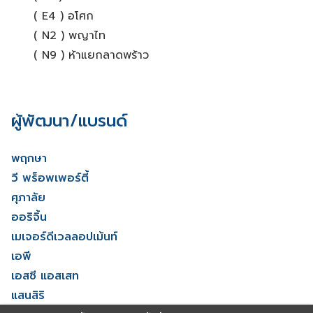
( E4 ) อโศก
( N2 ) พญาไท
( N9 ) ห้าแยกลาดพร้าว
ผู้พัฒนา/แบรนด์
พฤกษา
วี พร็อพเพอร์ตี้
ศุภาลัย
ออริจิ้น
เมเจอร์ดีเวลลอปเม้นท์
เอพี
เอสซี แอสเสท
แสนสิริ