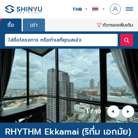
THB
ซื้อ
เช่า
ตัวกรองเพิ่มเติม
1
/
10
RHYTHM Ekkamai (ริทึ่ม เอกมัย)