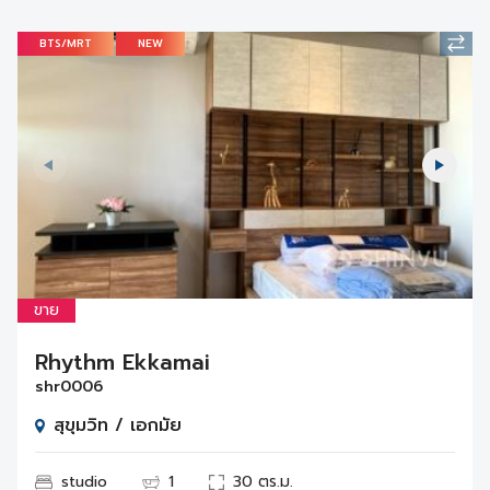
BTS/MRT
NEW
ขาย
Rhythm Ekkamai
shr0006
สุขุมวิท / เอกมัย
studio
1
30 ตร.ม.