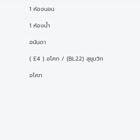
1 ห้องนอน
1 ห้องน้ำ
อนันดา
( E4 ) อโศก / (BL22) สุขุมวิท
อโศก