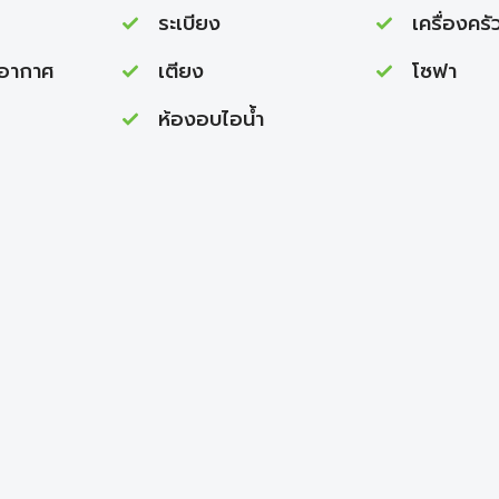
ระเบียง
เครื่องครั
บอากาศ
เตียง
โซฟา
ห้องอบไอนํ้า