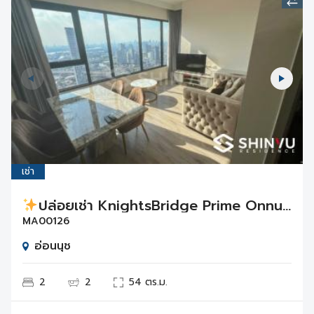
เช่า
ปล่อยเช่า KnightsBridge Prime Onnut
2
MA00126
อ่อนนุช
2
2
54 ตร.ม.