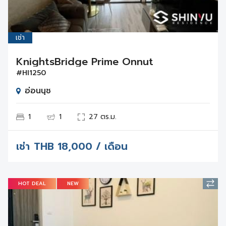
เช่า
KnightsBridge Prime Onnut
#HI1250
อ่อนนุช
1
1
27 ตร.ม.
เช่า
THB
18,000 / เดือน
HOT DEAL
NEW