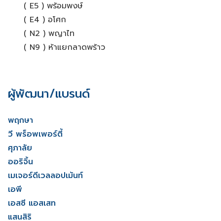
( E5 ) พร้อมพงษ์
( E4 ) อโศก
( N2 ) พญาไท
( N9 ) ห้าแยกลาดพร้าว
ผู้พัฒนา/แบรนด์
พฤกษา
วี พร็อพเพอร์ตี้
ศุภาลัย
ออริจิ้น
เมเจอร์ดีเวลลอปเม้นท์
เอพี
เอสซี แอสเสท
แสนสิริ