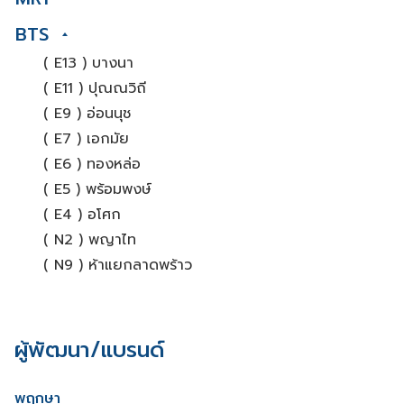
BTS
( E13 ) บางนา
( E11 ) ปุณณวิถี
( E9 ) อ่อนนุช
( E7 ) เอกมัย
( E6 ) ทองหล่อ
( E5 ) พร้อมพงษ์
( E4 ) อโศก
( N2 ) พญาไท
( N9 ) ห้าแยกลาดพร้าว
ผู้พัฒนา/แบรนด์
พฤกษา