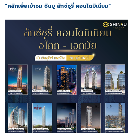
“คลิกเพื่อเข้าชม
ชินยู ลักซ์ชูรี่ คอนโดมิเนียม”