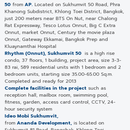
50
from
AP.
Located on Sukhumvit 50 Road, Phra
Khanong Subdistrict, Khlong Toei District, Bangkok,
just 200 meters near BTS On Nut, near Chalong
Rat Expressway, Tesco Lotus Onnut, Big C Extra
Onnut, market Onnut, Century the movie plaza
Onnut, Gateway Ekkamai, Bangkok Prep and
Kluaynamthai Hospital
Rhythm (Onnut), Sukhumvit 50
is a high rise
condo, 37 floors, 1 building, project area, size 3-3-
83 rai, 589 residential units with 1 bedroom and 2
bedroom units, starting size 35.00-65.00 Sq.m.
Completed and ready for 2013
Complete facilities in the project
such as
reception hall, mailbox room, swimming pool,
fitness, garden, access card control, CCTV, 24-
hour security system
Ideo Mobi Sukhumvit,
from
Ananda Development,
is located on