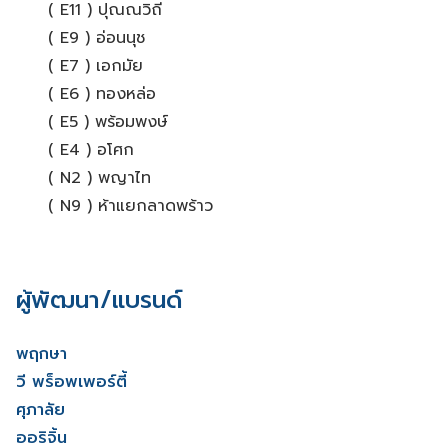
( E11 ) ปุณณวิถี
( E9 ) อ่อนนุช
( E7 ) เอกมัย
( E6 ) ทองหล่อ
( E5 ) พร้อมพงษ์
( E4 ) อโศก
( N2 ) พญาไท
( N9 ) ห้าแยกลาดพร้าว
ผู้พัฒนา/แบรนด์
พฤกษา
วี พร็อพเพอร์ตี้
ศุภาลัย
ออริจิ้น