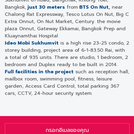
Sukhumvit 81 Road, Bangchak, Khlong Toei,
Bangkok,
just 30 meters
from
BTS On Nut,
near
Chalong Rat Expressway, Tesco Lotus On Nut, Big C
Extra Onnut, On Nut Market, Century. the movie
plaza Onnut, Gateway Ekkamai, Bangkok Prep and
Kluaynamthai Hospital
Ideo Mobi Sukhumvit
is a high rise 23-25 ​​condo, 2
storey building, project area of ​​6-1-83.50 Rai, with
a total of 935 units. There are studio, 1 bedroom, 2
bedroom and Duplex ready to be built in 2014.
Full facilities in the project
such as reception hall,
mailbox room, swimming pool, fitness, leisure
garden, Access Card Control, total parking 367
cars, CCTV, 24-hour security system.