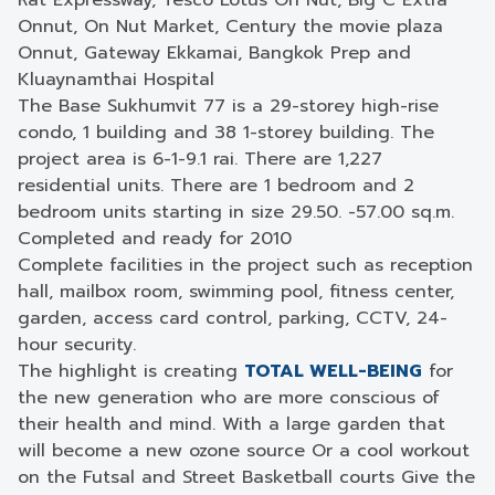
Rat Expressway, Tesco Lotus On Nut, Big C Extra
Onnut, On Nut Market, Century the movie plaza
Onnut, Gateway Ekkamai, Bangkok Prep and
Kluaynamthai Hospital
The Base Sukhumvit 77 is a 29-storey high-rise
condo, 1 building and 38 1-storey building. The
project area is 6-1-9.1 rai. There are 1,227
residential units. There are 1 bedroom and 2
bedroom units starting in size 29.50. -57.00 sq.m.
Completed and ready for 2010
Complete facilities in the project such as reception
hall, mailbox room, swimming pool, fitness center,
garden, access card control, parking, CCTV, 24-
hour security.
The highlight is creating
TOTAL WELL-BEING
for
the new generation who are more conscious of
their health and mind. With a large garden that
will become a new ozone source Or a cool workout
on the Futsal and Street Basketball courts Give the