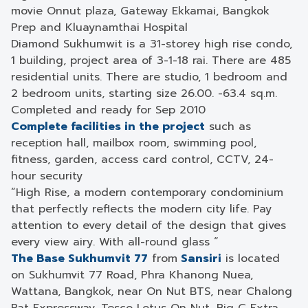
movie Onnut plaza, Gateway Ekkamai, Bangkok
Prep and Kluaynamthai Hospital
Diamond Sukhumwit is a 31-storey high rise condo,
1 building, project area of ​​3-1-18 rai. There are 485
residential units. There are studio, 1 bedroom and
2 bedroom units, starting size 26.00. -63.4 sq.m.
Completed and ready for Sep 2010
Complete facilities in the project
such as
reception hall, mailbox room, swimming pool,
fitness, garden, access card control, CCTV, 24-
hour security
“High Rise, a modern contemporary condominium
that perfectly reflects the modern city life. Pay
attention to every detail of the design that gives
every view airy. With all-round glass “
The Base Sukhumvit 77
from
Sansiri
is located
on Sukhumvit 77 Road, Phra Khanong Nuea,
Wattana, Bangkok, near On Nut BTS, near Chalong