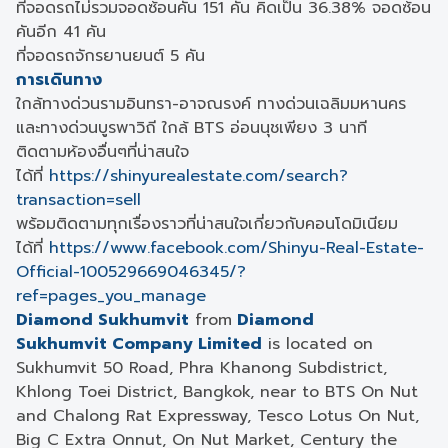
ที่จอดรถไม่รวมจอดซ้อนคัน 151 คัน คิดเป็น 36.38% จอดซ้อน
คันอีก 41 คัน
ที่จอดรถจักรยานยนต์ 5 คัน
การเดินทาง
ใกล้ทางด่วนรามอินทรา-อาจณรงค์ ทางด่วนเฉลิมมหานคร
และทางด่วนบูรพาวิถี ใกล้ BTS อ่อนนุชเพียง 3 นาที
ติดตามห้องอื่นๆที่น่าสนใจ
ได้ที่
https://shinyurealestate.com/search?
transaction=sell
พร้อมติดตามทุกเรื่องราวที่น่าสนใจเกี่ยวกับคอนโดมิเนียม
ได้ที่
https://www.facebook.com/Shinyu-Real-Estate-
Official-100529669046345/?
ref=pages_you_manage
Diamond Sukhumvit
from
Diamond
Sukhumvit
Company Limited
is located on
Sukhumvit 50 Road, Phra Khanong Subdistrict,
Khlong Toei District, Bangkok, near to BTS On Nut
and Chalong Rat Expressway, Tesco Lotus On Nut,
Big C Extra Onnut, On Nut Market, Century the