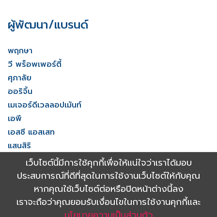
ผู้พัฒนา/แบรนด์
พฤกษา
วี พร็อพเพอร์ตี้
ศุภาลัย
ออริจิ้น
เมเจอร์ดีเวลลอปเม้นท์
เอพี
เอสซี แอสเสท
แสนสิริ
โนเบิล ดีเวลลอปเมนท์
เว็บไซต์นี้มีการใช้คุกกี้เพื่อให้แน่ใจว่าเราได้มอบ
ไรมอน แลนด์
ประสบการณ์ที่ดีที่สุดในการใช้งานเว็บไซต์ให้กับคุณ
ดูทั้งหมด
หากคุณใช้เว็บไซต์ต่อหรือปิดหน้าต่างนี้ลง
เราจะถือว่าคุณยอมรับเงื่อนไขในการใช้งานคุกกี้และ
นโยบายความเป็นส่วนตัว