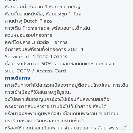
ห้องออกกำลังกาย 1 ห้อง ขนาดใหญ่
ห้องนั่งอ่านหนังสือ, ห้องประชุม 1 ห้อง
ลานน้ำพุ Dutch Plaza
ทางเดิน Promenade พร้อมสนามเด็กเล่น
สวนหย่อมรอบโครงการ
ลิฟท์โดยสาร 3 ตัวต่อ 1 อาคาร
อัตราส่วนลิฟท์รวมทั้งโครงการ 202 : 1
Service Lift 1 ตัวต่อ 1 อาคาร
ที่จอดรถประมาณ 50% รวมจอดซ้อนคันและรอบลานจอด
ระบบ CCTV / Access Card
การเดินทาง
การเดินทางทำได้สะดวกเนื่องจากอยู่ติดถนนใหญ่เลย การเดิน
ทางเข้าเมืองก็ใช้เส้นราษฎร์บูรณะ
วิ่งไปออกเส้นเจริญนครซึ่งจะไปเชื่อมกับสะพานสมเด็จ
พระเจ้าตากสินมหาราช ข้ามฝั่งไปก็เข้าสาทร สีลมได้
หรือมาฝั่งสะพานภูมิพลก็จะไปเชื่อมถนนพระราม 3 เข้าถนน
นราธิวาสราชนครินทร์ออกสาทรได้เช่นกัน
หรือจะใช้ทางด่วยเฉลิมมหานครไปลงแถวสาทร สีลม พระรามสี่