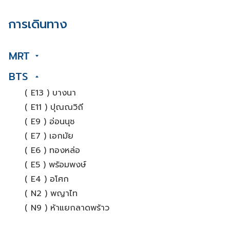
การเดินทาง
MRT
BTS
( E13 ) บางนา
( E11 ) ปุณณวิถี
( E9 ) อ่อนนุช
( E7 ) เอกมัย
( E6 ) ทองหล่อ
( E5 ) พร้อมพงษ์
( E4 ) อโศก
( N2 ) พญาไท
( N9 ) ห้าแยกลาดพร้าว