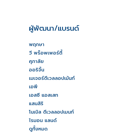
ผู้พัฒนา/แบรนด์
พฤกษา
วี พร็อพเพอร์ตี้
ศุภาลัย
ออริจิ้น
เมเจอร์ดีเวลลอปเม้นท์
เอพี
เอสซี แอสเสท
แสนสิริ
โนเบิล ดีเวลลอปเมนท์
ไรมอน แลนด์
ดูทั้งหมด