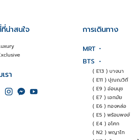
่ที่น่าสนใจ
การเดินทาง
Luxury
MRT
xclusive
BTS
( E13 ) บางนา
มเรา
( E11 ) ปุณณวิถี
( E9 ) อ่อนนุช
( E7 ) เอกมัย
( E6 ) ทองหล่อ
( E5 ) พร้อมพงษ์
( E4 ) อโศก
( N2 ) พญาไท