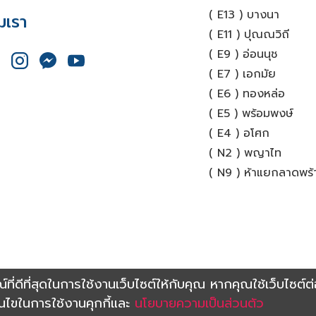
( E13 ) บางนา
มเรา
( E11 ) ปุณณวิถี
( E9 ) อ่อนนุช
( E7 ) เอกมัย
( E6 ) ทองหล่อ
( E5 ) พร้อมพงษ์
( E4 ) อโศก
( N2 ) พญาไท
( N9 ) ห้าแยกลาดพร้
erved. Powered by
Terms and Conditions
Privacy Policy
ณ์ที่ดีที่สุดในการใช้งานเว็บไซต์ให้กับคุณ หากคุณใช้เว็บไซต์ต
อนไขในการใช้งานคุกกี้และ
นโยบายความเป็นส่วนตัว