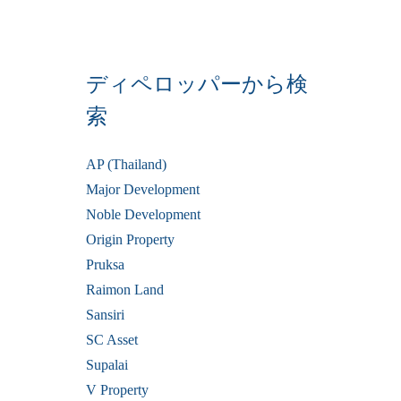
ディペロッパーから検
索
AP (Thailand)
Major Development
Noble Development
Origin Property
Pruksa
Raimon Land
Sansiri
SC Asset
Supalai
V Property