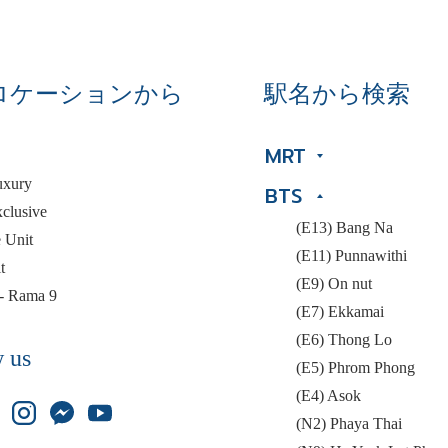
ロケーションから
駅名から検索
MRT
uxury
BTS
clusive
(E13) Bang Na
 Unit
(E11) Punnawithi
t
(E9) On nut
 - Rama 9
(E7) Ekkamai
(E6) Thong Lo
 us
(E5) Phrom Phong
(E4) Asok
(N2) Phaya Thai