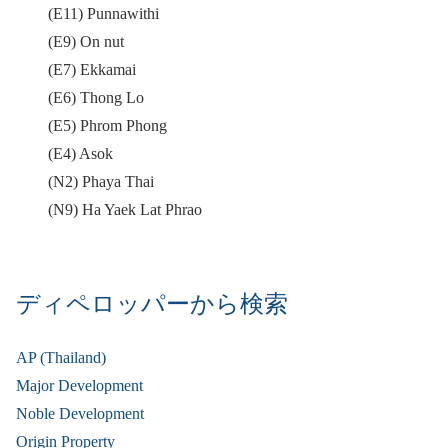
(E11) Punnawithi
(E9) On nut
(E7) Ekkamai
(E6) Thong Lo
(E5) Phrom Phong
(E4) Asok
(N2) Phaya Thai
(N9) Ha Yaek Lat Phrao
ディペロッパーから検索
AP (Thailand)
Major Development
Noble Development
Origin Property