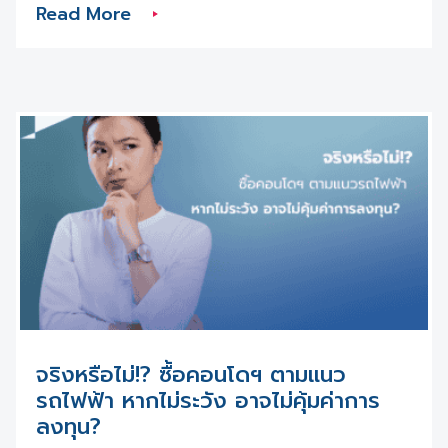
Read More
ชาวต่างชาติ “ทุกคน” ต่อกรมการตรวจคนเข้าเมือง “ภายใน 24
ชม.” นับตั้งแต่ชาวต่างชาติผู้นั้นเข้าพักด้วย . จริง ๆ กฎหมายข้อ
นี้ก็ได้บังคับใช้มานานแล้ว แต่หลายคนอาจยังไม่รู้ว่าไม่ใช่เพียง
เจ้าของโรงแรมหรือเกสต์เฮ้าส์เท่านั้นที่ต้องแจ้ง แต่คนที่ปล่อย
ห้องเช่า หรือ คนทั่วไปที่มีครอบครัว เพื่อน หรือ คนรู้จักที่เป็นชาว
ต่างชาติมาพักอาศัยก็จำเป็นต้องแจ้งด้วยเช่นเดียวกันค่ะ ทั้งนี้ ก็
เพื่อเป็นการป้องกันพวกลักลอบเข้าเมืองหรือผู้ร้ายข้ามแดน
นั่นเองค่ะ . แล้วถ้าไม่แจ้งหรือแจ้งไม่ทันจะเป็นอย่างไร? ถ้าไม่
อยากเซอร์ไพรส์หน้างาน เราตามมาดูกันดีกว่าว่าจะต้องเจออะไร
บ้างหากไม่แจ้ง . ตามกฎหมาย ระบุไว้ว่า ถ้าเจ้าของห้องพักไม่แจ้ง
ตม. 30 หรือไม่แจ้งว่ามีชาวต่างชาติมาเข้าพักอาศัยในห้องเช่า
ของตัวเอง จะถือว่าฝ่าฝืนกฎหมาย และต้องโดนปรับไม่เกิน
2,000 บาท ต่อชาวต่างชาติ 1 คน ยกตัวอย่างเช่น ถ้ามีชาวต่าง
ชาติมาเช่าห้องของเรา 2 คน และเราไม่ได้แจ้งตม.30 ภายใน 24
ชม. ก็จะต้องโดนโทษปรับ 2,000 x 2 = 4,000 บาท . ทั้งนี้
อีกหนึ่งข้อที่ต้องรู้ก็คือ หากชาวต่างชาติคนนั้น เดินทางออกนอก
ประเทศ หรือ เดินทางไปพักที่อื่น แล้วกลับมาพักกับเราใหม่ แม้
ออกไปเพียงไม่กี่วัน เราก็จะต้องรายงานตม.30 ใหม่อีกครั้ง ไม่
เช่นนั้น จะถือว่าเราฝ่าฝืนกฎหมาย และต้องถูกปรับอยู่ดี เนื่องจาก
จริงหรือไม่!? ซื้อคอนโดฯ ตามแนว
ละเลยในการรายงานต่อเจ้าหน้าที่ . ดังนั้น หากใครจะปล่อยเช่าให้
ชาวต่างชาติ ก็อย่าลืมให้ความสำคัญกับการแจ้งตม.30 กันด้วย
รถไฟฟ้า หากไม่ระวัง อาจไม่คุ้มค่าการ
นะคะ และสำหรับหลายๆ ท่านที่ปล่อยเช่าผ่านเอเจนซี ก็ควรจะเลือก
ลงทุน?
เอเจนซีที่ไว้วางใจได้ เพื่อไม่ให้เกิดข้อผิดพลาดระหว่างขั้นตอน