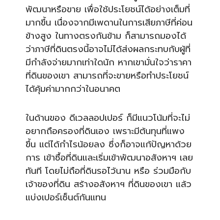
พัฒนาหรือขาย เพื่อใช้ประโยชน์ได้อย่างเต
็มที่
มากขึ้น เนื่องจากมีเพดานในการเสียภ
าษีที่ค่อน
ข้างสูง ในทางตรงกันข้าม ก็สามารถมองได้
ว่าภาษีที่ดิ
นตรงนี้อาจไม่ได้ส่งผลกระทบ
กับผู้ที่
มีกำลังจ่ายมากเท่
าใดนัก หากเขามั่นใจว่าราคา
ที่ดินข
องเขา สามารถที่จะขายหรือทำประโยช
น์
ได้คุ้มค่ามากกว่าในอนาคต
ในด้านของ ดีเวลลอปเปอร์ ก็มีแนวโน้มที่จะไม่
อยากถือ
ครองที่ดินเอง เพราะมีต้นทุนที่แพง
ขึ้น แต่ได้กำไรน้อยลง ซึ่งก็อาจแก้ปัญหาด้วย
การ เข้าซื้อที่ดินและเริ่มเข้า
พัฒนาอสังหาฯ เลย
ทันที โดยไม่ถือที่ดินรอไว้นาน หรือ ร่วมมือกับ
เจ้าของที่ดิน สร้างอสังหาฯ ที่ดินของเขา แล้ว
แบ่งเปอร์เซ็นต์กันแทน