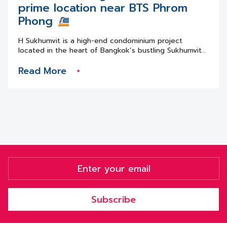
อำนวยความสะดวก :: ไม่ใช่ว่าแค่มีรถไฟฟ้าไปถึงแล้ว พื้นที่ตรง
prime location near BTS Phrom
นั้นจะเจริญขึ้นมาทันตา และ เป็นทำเลทองที่สามารถทำกำไรให้กับ
Phong
เราได้เลยทันที มนุษย์เราต้องการความสะดวกสบาย และความ
สะดวกสบายนั้นต้องตอบโจทย์ความต้องการอย่างรอบด้านด้วย
H Sukhumvit is a high-end condominium project
ดังนั้น ก่อนลงทุนควรมองหาคอนโดฯ ติดรถไฟฟ้า ที่อยู่ในพื้นที่
located in the heart of Bangkok’s bustling Sukhumvit
ที่แวดล้อมไปด้วยสิ่งอำนวยความสะดวก อย่างเช่น ห้างสรรพ
district, just 850 meters from the Phrom Phong BTS
สินค้า ร้านอาหาร โรงเรียน โรงพยาบาล ฯลฯ . :: ปลอดภัยพิบัติ
Read More
station. Completed in 2014, the project comprises 252
:: หลายพื้นที่ในกรุงเทพฯ เป็นพื้นที่ที่ประสบน้ำท่วมอยู่เป็นประจำ
units spread across 32 floors, offering a variety of 1-
ดังนั้นก่อนลงทุนควรคำนึงถึงความเสี่ยงในข้อนี้ด้วย เพราะหาก
bedroom and 2-bedroom options to suit different
คุณลงทุนกับคอนโดฯ ...
lifestyles. Prime Location: H Sukhumvit’s prime location
within walking distance of BTS Phrom Phong provides
easy access to the city’s major business districts,
shopping centers, restaurants, and entertainment
venues. Convenient Transportation The proximity to
BTS Phrom Phong station and the Sukhumvit Road
network makes commuting throughout Bangkok a
breeze. Amenities and Services ...
Subscribe