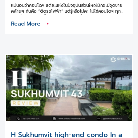
ต่าง ๆ เพราะถึงอย่างไร สุดท้ายแล้ว ผู้ที่ต้องรับผิดชอบในทาง
แน่นอนว่าคอนโดฯ แต่ละแห่งในปัจจุบันส่วนใหญ่มักจะมีจุดขาย
กฎหมายก็คือเจ้าของห้อง
คล้ายๆ กันคือ “ติดรถไฟฟ้า” แต่รู้หรือไม่คะ ไม่ใช่คอนโดฯ ทุก
แห่งที่ติดรถไฟฟ้านั้นจะน่าลงทุนไปเสียทั้งหมด เพราะบางแห่งก็
Read More
อาจไม่ได้ติดรถไฟฟ้าถึงขนาดเดินทางได้สะดวก หรือ อยู่ในพื้นที่
ที่ห่างจากสิ่งอำนวยความสะดวกที่จำเป็น ซึ่งถ้าหากเราไม่ระวัง ก็
อาจปล่อยเช่ายาก หรือ ได้ราคาไม่ดี ดังนั้น วันนี้เราจะพามาดูว่า
คอนโดฯ ติดรถไฟฟ้าแบบไหนถึงจะคุ้มค่าการลงทุน . :: ติด
รถไฟฟ้า แต่ระยะไม่ควรไกลเกิน 500 ม. :: สำหรับ คอนโดฯ ตาม
แนวรถไฟฟ้าที่น่าลงทุนนั้น ควรจะเป็น คอนโดฯ ที่อยู่ไม่ไกลจาก
สถานีรถไฟฟ้าเกิน 500 เมตร หรือถ้าจะให้ดีควรอยู่ไม่ไกลเกิน
200 เมตร เพราะสะดวกต่อการเดินทางมากกว่า ลองนึกภาพว่า
คุณเป็นผู้อยู่อาศัยตรงนั้น หากคอนโดฯ ไกลจากสถานีมาก ๆ เกิน
กว่า 500 เมตร คุณอาจไม่อยากเดินไปขึ้นรถไฟฟ้าแล้ว ต้อง
อาศัยรถหรือเรียกมอเตอร์ไซค์เพื่อต่อไปยังสถานีอีกที ทำให้จุด
ขายอย่าง “ติดรถไฟฟ้า” ไม่ใช่จุดขายสำคัญอีกต่อไป . :: เดินง่าย
ทางสะดวก และไม่เปลี่ยว :: ก่อนที่จะลงทุนซื้อคอนโดฯ ติดแนว
รถไฟฟ้าเพื่อปล่อยเช่า ควรเดินสำรวจเส้นทางจากสถานีมายัง
คอนโดฯ ด้วยว่า ทางเดินนั้นเดินได้สะดวกไหม เปลี่ยวหรือเปล่า
มีสิ่งขีดขวางอะไรหรือเปล่า เช่น มีไซต์ก่อสร้าง ทำถนน ฯลฯ และ
ระหว่างทางเดินมีร่มเงาจากต้นไม้บ้างหรือไม่ เนื่องจากประเทศเรา
เป็นประเทศร้อน ดังนั้น การที่มีต้นไม้คอยช่วยให้ร่มเงา ก็จะช่วยให้
อำนวยความสะดวกในการเดินทางได้ และผู้เช่าส่วนใหญ่ย่อม
H Sukhumvit high-end condo In a
ต้องการความสะดวกสบายในส่วนนี้ . :: รอบสถานีต้องมีสิ่ง