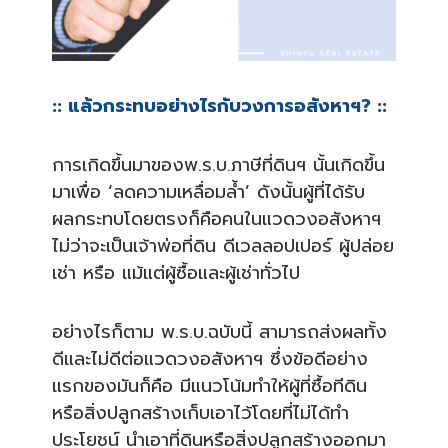
:: แล้วกระทบอย่างไรกับวงการอส
ังหาฯ? ::
การเกิดขึ้นมาของพ.ร.บ.ภาษี
ที่ดินฯ นั้นเกิดขึ้น
มาเพื่อ ‘ลดความเหลื่อมล้ำ’ ดังนั้นผู้ที่ได้รับ
ผลกระทบ
โดยตรงก็คือคนในแวดวงอสังหา
ฯ
ไม่ว่าจะเป็นเจ้าพ่อที่ดิน ดีเวลลอปเปอร์ ผู้ปล่อย
เช่า หรือ แม้แต่ผู้ซื้อและผู้เช่าทั่
วไป
อย่างไรก็ตาม พ.ร.บ.ฉบับนี้ สามารถส่งผลทั้ง
ดีและไม่ดีต
่อแวดวงอสังหาฯ ซึ่งข้อดีอย่าง
แรกของมันก็ค
ือ มีแนวโน้มทำให้ผู้ที่ซื้อที
่ดิน
หรือสิ่งปลูกสร้
างเก็บเอาไว้โดยที่ไม่ได้ทำ
ประโยชน์ นำเอาที่ดินหรือสิ่งปลูกสร้
างออกมา