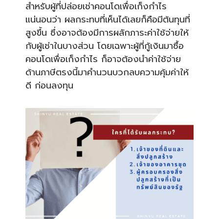
สำหรับผู้ที่ปล่อยเช่าคอนโด
เพื่อเก็งกำไร
แน่นอนว่า ผลกระทบที่เห็นได้เลยก็คือม
ีต้นทุนที่
สูงขึ้น ซึ่งอาจต้องมีการผลักภาระค่
าใช้จ่ายให้
กับผู้เช่าในบาง
ส่วน โดยเฉพาะผู้ที่กู้เงินมาซื้
อ
คอนโดเพื่อเก็งกำไร ก็อาจต้องนำค่าใช้จ่าย
ด้านภ
าษีตรงนี้มาคำนวนบวกลบความค
ุ้มค่าให้
ดี ก่อนลงทุน